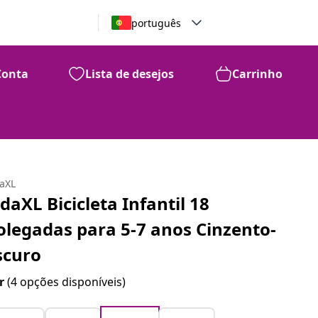
português
Conta
Lista de desejos
Carrinho
daXL
idaXL Bicicleta Infantil 18
olegadas para 5-7 anos Cinzento-
scuro
r
(4 opções disponíveis)