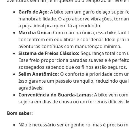
aventuras sem fim, enriquecendo o tempo ao ar livre e i
Garfo de Aço:
A bike tem um garfo de aço super fo
manobrabilidade. O aço absorve vibrações, tornan
a peça ideal pra quem tá aprendendo.
Marcha Única:
Com marcha única, essa bike facilit
concentrem em equilibrar e coordenar. Ideal pra inic
aventuras contínuas com manutenção mínima.
Sistema de Freios Clássico:
Segurança total com um
Esse freio proporciona paradas suaves e é perfeit
sossegados sabendo que os filhos estão seguros.
Selim Anatômico:
O conforto é prioridade com um
Isso garante um passeio tranquilo, reduzindo qua
agradáveis!
Conveniência do Guarda-Lamas:
A bike vem com 
sujeira em dias de chuva ou em terrenos difíceis. M
Bom saber:
Não é necessário ser engenheiro, mas é preciso m