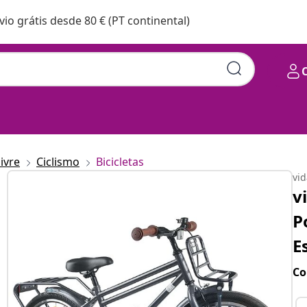
vio grátis desde 80 € (PT continental)
livre
Ciclismo
Bicicletas
vi
v
P
E
Co