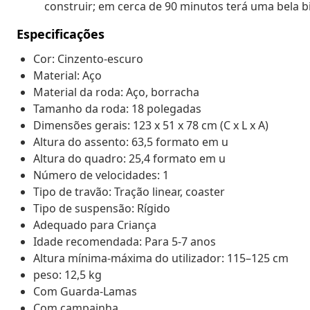
construir; em cerca de 90 minutos terá uma bela
Especificações
Cor: Cinzento-escuro
Material: Aço
Material da roda: Aço, borracha
Tamanho da roda: 18 polegadas
Dimensões gerais: 123 x 51 x 78 cm (C x L x A)
Altura do assento: 63,5 formato em u
Altura do quadro: 25,4 formato em u
Número de velocidades: 1
Tipo de travão: Tração linear, coaster
Tipo de suspensão: Rígido
Adequado para Criança
Idade recomendada: Para 5-7 anos
Altura mínima-máxima do utilizador: 115–125 cm
peso: 12,5 kg
Com Guarda-Lamas
Com campainha