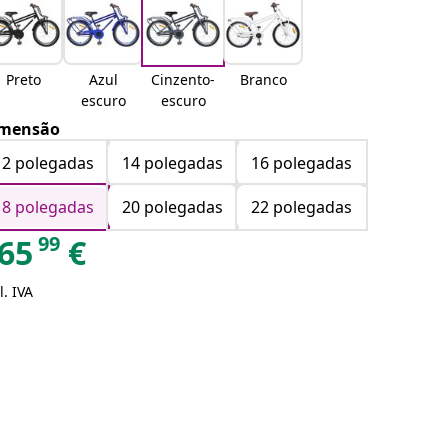
Preto
Azul
Cinzento-
Branco
escuro
escuro
mensão
12 polegadas
14 polegadas
16 polegadas
18 polegadas
20 polegadas
22 polegadas
99
65
€
l. IVA