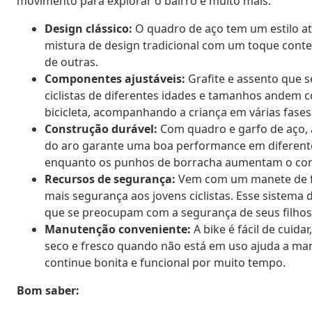
movimento para explorar o bairro e muito mais.
Design clássico:
O quadro de aço tem um estilo ate
mistura de design tradicional com um toque cont
de outras.
Componentes ajustáveis:
Grafite e assento que 
ciclistas de diferentes idades e tamanhos andem c
bicicleta, acompanhando a criança em várias fases
Construção durável:
Com quadro e garfo de aço, a 
do aro garante uma boa performance em diferente
enquanto os punhos de borracha aumentam o cont
Recursos de segurança:
Vem com um manete de fre
mais segurança aos jovens ciclistas. Esse sistema 
que se preocupam com a segurança de seus filhos
Manutenção conveniente:
A bike é fácil de cuid
seco e fresco quando não está em uso ajuda a ma
continue bonita e funcional por muito tempo.
Bom saber: