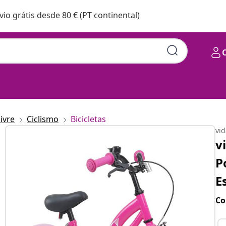
vio grátis desde 80 € (PT continental)
livre
Ciclismo
Bicicletas
vi
v
P
E
Co