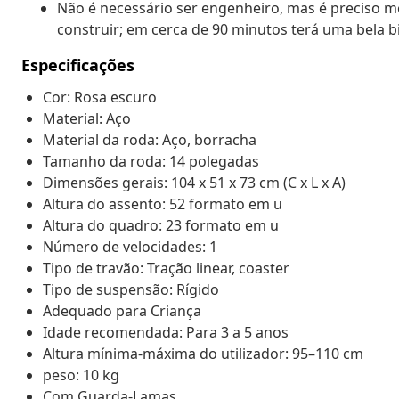
Não é necessário ser engenheiro, mas é preciso m
construir; em cerca de 90 minutos terá uma bela
Especificações
Cor: Rosa escuro
Material: Aço
Material da roda: Aço, borracha
Tamanho da roda: 14 polegadas
Dimensões gerais: 104 x 51 x 73 cm (C x L x A)
Altura do assento: 52 formato em u
Altura do quadro: 23 formato em u
Número de velocidades: 1
Tipo de travão: Tração linear, coaster
Tipo de suspensão: Rígido
Adequado para Criança
Idade recomendada: Para 3 a 5 anos
Altura mínima-máxima do utilizador: 95–110 cm
peso: 10 kg
Com Guarda-Lamas