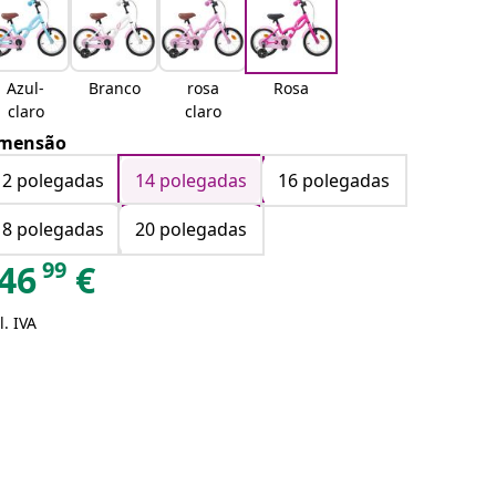
Azul-
Branco
rosa
Rosa
claro
claro
mensão
12 polegadas
14 polegadas
16 polegadas
18 polegadas
20 polegadas
99
46
€
l. IVA