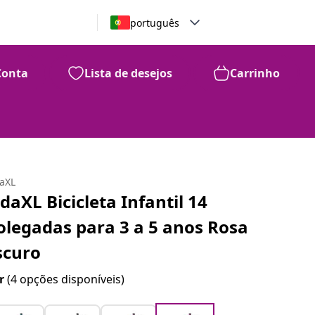
português
Conta
Lista de desejos
Carrinho
daXL
idaXL Bicicleta Infantil 14
olegadas para 3 a 5 anos Rosa
scuro
r
(4 opções disponíveis)