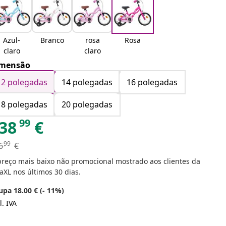
Azul-
Branco
rosa
Rosa
claro
claro
mensão
12 polegadas
14 polegadas
16 polegadas
18 polegadas
20 polegadas
99
38
€
99
6
€
preço mais baixo não promocional mostrado aos clientes da
aXL nos últimos 30 dias.
upa 18.00 € (- 11%)
l. IVA