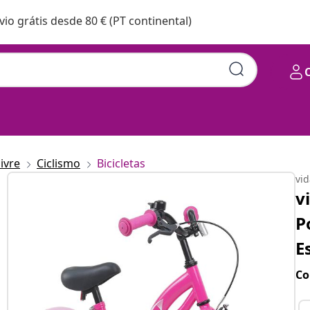
vio grátis desde 80 € (PT continental)
livre
Ciclismo
Bicicletas
vi
v
P
E
Co