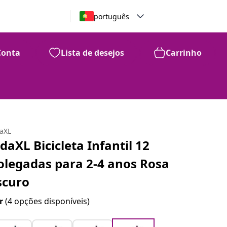
português
Conta
Lista de desejos
Carrinho
daXL
idaXL Bicicleta Infantil 12
olegadas para 2-4 anos Rosa
scuro
r
(4 opções disponíveis)