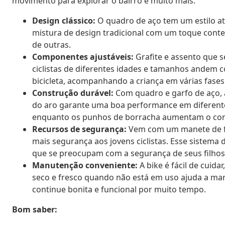
movimento para explorar o bairro e muito mais.
Design clássico:
O quadro de aço tem um estilo ate
mistura de design tradicional com um toque cont
de outras.
Componentes ajustáveis:
Grafite e assento que 
ciclistas de diferentes idades e tamanhos andem c
bicicleta, acompanhando a criança em várias fases
Construção durável:
Com quadro e garfo de aço, a 
do aro garante uma boa performance em diferente
enquanto os punhos de borracha aumentam o cont
Recursos de segurança:
Vem com um manete de fre
mais segurança aos jovens ciclistas. Esse sistema 
que se preocupam com a segurança de seus filhos
Manutenção conveniente:
A bike é fácil de cuid
seco e fresco quando não está em uso ajuda a ma
continue bonita e funcional por muito tempo.
Bom saber: