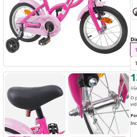
Di
1
15
O 
vid
Po
Inc