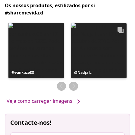
Os nossos produtos, estilizados por si
#sharemevidaxl
Postagem
vankuzo83
Postagem
Nadja L.
publicada
publicada
por
por
Veja como carregar imagens
Contacte-nos!