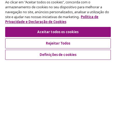
Ao clicar em "Aceitar todos os cookies", concorda com o
armazenamento de cookies no seu dispositivo para melhorar a
navegação no site, anúncios personalizados, analisar a utilização do
Rescindir o contrato
site e ajudar nas nossas iniciativas de marketing.
Política de
Envie um pedido de rescisão da sua encomenda.
Privacidade e Declaração de Cookies
Aceitar todos os cookies
Rescindir o contrato
Rejeitar Todos
Definições de cookies
Atendimento ao cliente
Empresas
vidaXL
Descubra mais