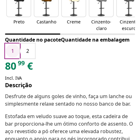
Preto
Castanho
Creme
Cinzento-
Cinzento
claro
escuro
Quantidade no pacoteQuantidade na embalagem
1
2
99
80
€
Incl. IVA
Descrição
Desfrute de alguns goles de vinho, faça um lanche ou
simplesmente relaxe sentado no nosso banco de bar.
Estofada em veludo suave ao toque, esta cadeira de
bar proporciona-lhe um ótimo conforto de assento. O
aço revestido a pó oferece uma elevada robustez,
enquanto o apoio para os pés incorporado contribui