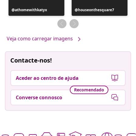
Postagem
athomewithkatyx
Postagem
houseonthesquare7
publicada
publicada
por
por
Veja como carregar imagens
Contacte-nos!
Aceder ao centro de ajuda
Recomendado
Converse connosco