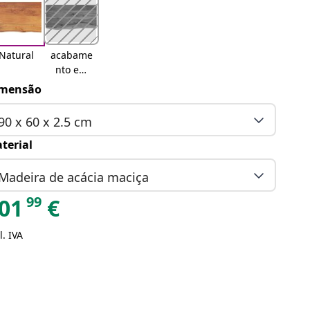
Natural
acabame
nto em
carvalho
mensão
90 x 60 x 2.5 cm
terial
Madeira de acácia maciça
99
01
€
l. IVA