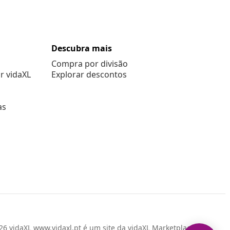
Descubra mais
Compra por divisão
r vidaXL
Explorar descontos
as
6 vidaXL www.vidaxl.pt é um site da vidaXL Marketplace