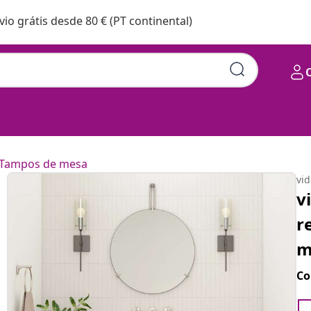
vio grátis desde 80 € (PT continental)
Tampos de mesa
vi
v
r
m
Co