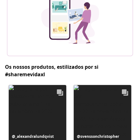
Os nossos produtos, estilizados por si
#sharemevidaxl
Postagem
_alexandralundqvist
Postagem
svenssonchristopher