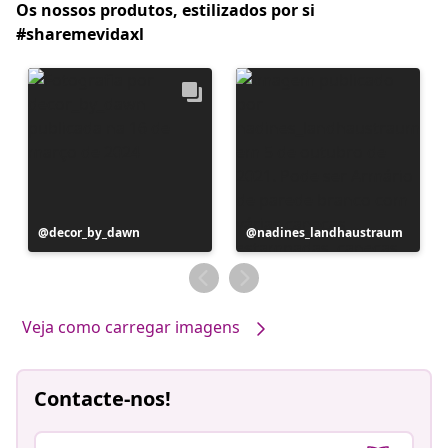
Os nossos produtos, estilizados por si
#sharemevidaxl
Postagem
decor_by_dawn
Postagem
nadines_landhaustraum
publicada
publicada
por
por
Veja como carregar imagens
Contacte-nos!