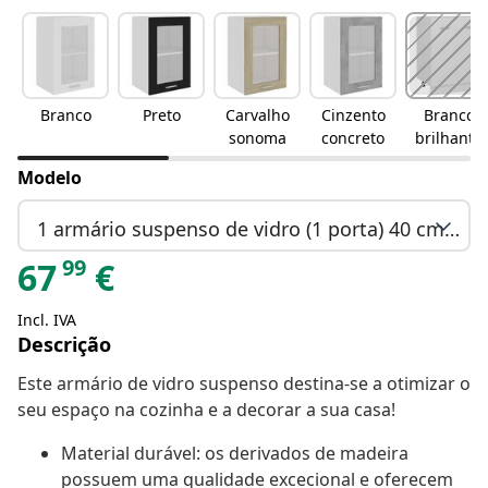
Branco
Preto
Carvalho
Cinzento
Branco
sonoma
concreto
brilhante
Modelo
1 armário suspenso de vidro (1 porta) 40 cm de largura 60 cm de altura
99
67
€
Incl. IVA
Descrição
Este armário de vidro suspenso destina-se a otimizar o
seu espaço na cozinha e a decorar a sua casa!
Material durável: os derivados de madeira
possuem uma qualidade excecional e oferecem