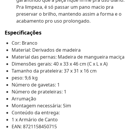
garantindo que a peça fique firme pra uso diário.
Pra limpeza, é só passar um pano macio pra
preservar o brilho, mantendo assim a forma e o
acabamento pro uso prolongado.
Especificações
Cor: Branco
Material: Derivados de madeira
Material das pernas: Madeira de mangueira maciça
Dimensões gerais: 40 x 33 x 46 cm (C x L x A)
Tamanho da prateleira: 37 x 31 x 16 cm
peso: 9,6 kg
Número de gavetas: 1
Número de prateleiras: 1
Arrumação
Montagem necessária: Sim
Conteúdo da entrega:
1 x Armário de Canto
EAN: 8721158450715