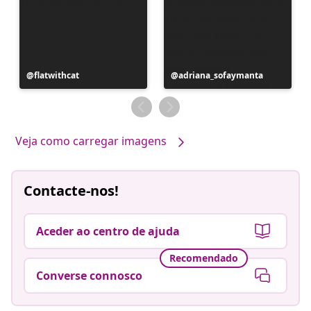
Postagem
flatwithcat
Postagem
adriana_sofaymanta
publicada
publicada
por
por
Veja como carregar imagens
Contacte-nos!
Aceder ao centro de ajuda
Recomendado
Converse connosco