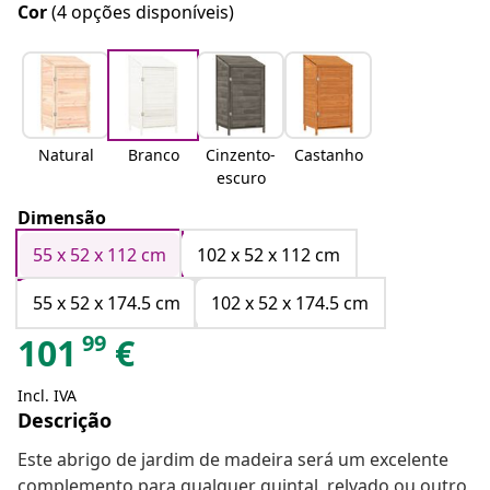
Cor
(4 opções disponíveis)
Natural
Branco
Cinzento-
Castanho
escuro
Dimensão
55 x 52 x 112 cm
102 x 52 x 112 cm
55 x 52 x 174.5 cm
102 x 52 x 174.5 cm
99
101
€
Incl. IVA
Descrição
Este abrigo de jardim de madeira será um excelente
complemento para qualquer quintal, relvado ou outro