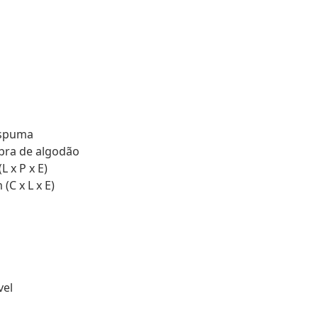
espuma
bra de algodão
 x P x E)
(C x L x E)
vel