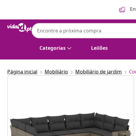
Anterior
Seguinte
En
Categorias
Leilões
Página inicial
Mobiliário
Mobiliário de jardim
Co