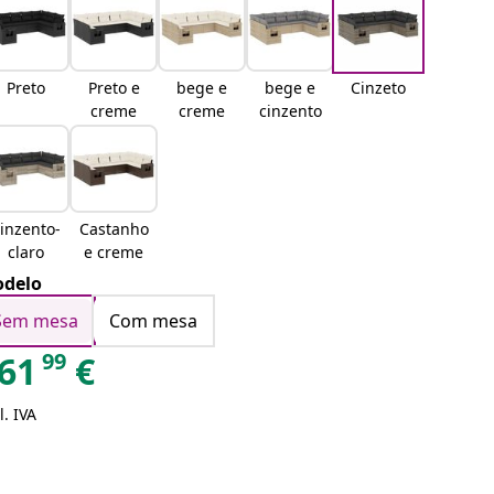
Preto
Preto e
bege e
bege e
Cinzeto
creme
creme
cinzento
inzento-
Castanho
claro
e creme
delo
Sem mesa
Com mesa
99
61
€
l. IVA