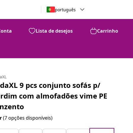
português
Conta
Lista de desejos
Carrinho
daXL
idaXL 9 pcs conjunto sofás p/
ardim com almofadões vime PE
inzento
r
(7 opções disponíveis)