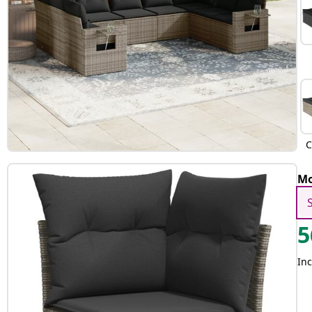
C
Mo
5
Inc