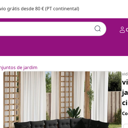
vio grátis desde 80 € (PT continental)
njuntos de jardim
vi
v
j
c
Co