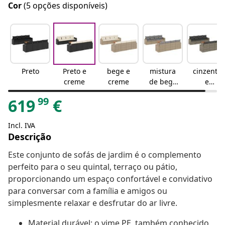
Cor
(5 opções disponíveis)
Preto
Preto e
bege e
mistura
cinzento
creme
creme
de bege
e
e
cinzento
99
619
€
cinzento
escuro
claro
Incl. IVA
Descrição
Este conjunto de sofás de jardim é o complemento
perfeito para o seu quintal, terraço ou pátio,
proporcionando um espaço confortável e convidativo
para conversar com a família e amigos ou
simplesmente relaxar e desfrutar do ar livre.
Material durável: o vime PE, também conhecido