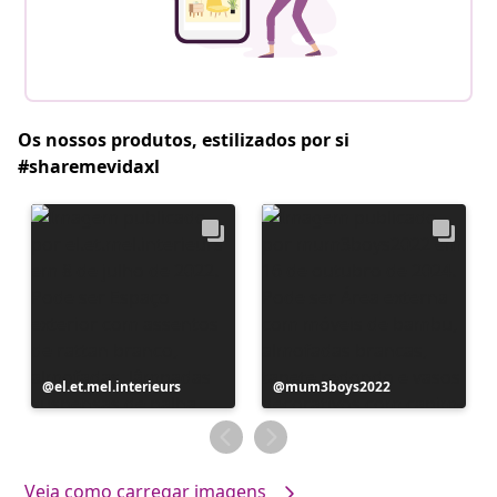
Os nossos produtos, estilizados por si
#sharemevidaxl
Postagem
el.et.mel.interieurs
Postagem
mum3boys2022
publicada
publicada
por
por
Veja como carregar imagens