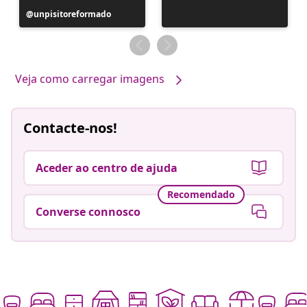
Postagem
unpisitoreformado
publicada
por
Veja como carregar imagens
Contacte-nos!
Aceder ao centro de ajuda
Recomendado
Converse connosco