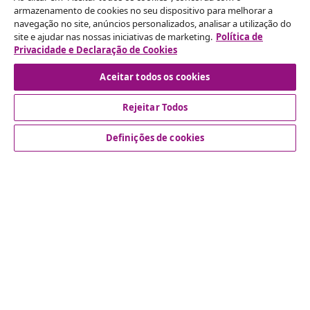
armazenamento de cookies no seu dispositivo para melhorar a
navegação no site, anúncios personalizados, analisar a utilização do
Rescindir o contrato
site e ajudar nas nossas iniciativas de marketing.
Política de
Envie um pedido de rescisão da sua encomenda.
Privacidade e Declaração de Cookies
Aceitar todos os cookies
Rescindir o contrato
Rejeitar Todos
Definições de cookies
Atendimento ao cliente
Empresas
vidaXL
Descubra mais