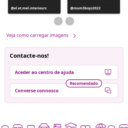
Postagem
el.et.mel.interieurs
Postagem
mum3boys2022
publicada
publicada
por
por
Veja como carregar imagens
Contacte-nos!
Aceder ao centro de ajuda
Recomendado
Converse connosco