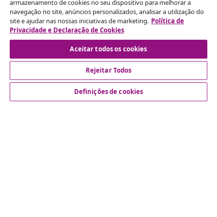
armazenamento de cookies no seu dispositivo para melhorar a
navegação no site, anúncios personalizados, analisar a utilização do
Rescindir o contrato
site e ajudar nas nossas iniciativas de marketing.
Política de
Privacidade e Declaração de Cookies
Envie um pedido de rescisão da sua encomenda.
Aceitar todos os cookies
Rescindir o contrato
Rejeitar Todos
Definições de cookies
Atendimento ao cliente
Empresas
vidaXL
Descubra mais