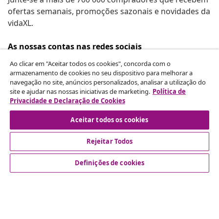
ofertas semanais, promoções sazonais e novidades da
vidaXL.
As nossas contas nas redes sociais
Ao clicar em "Aceitar todos os cookies", concorda com o
armazenamento de cookies no seu dispositivo para melhorar a
navegação no site, anúncios personalizados, analisar a utilização do
Rescindir o contrato
site e ajudar nas nossas iniciativas de marketing.
Política de
Privacidade e Declaração de Cookies
Envie um pedido de rescisão da sua encomenda.
Aceitar todos os cookies
Rescindir o contrato
Rejeitar Todos
Definições de cookies
Atendimento ao cliente
Empresas