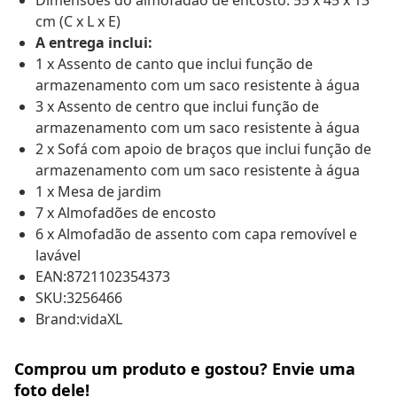
Dimensões do almofadão de encosto: 55 x 45 x 13
cm (C x L x E)
A entrega inclui:
1 x Assento de canto que inclui função de
armazenamento com um saco resistente à água
3 x Assento de centro que inclui função de
armazenamento com um saco resistente à água
2 x Sofá com apoio de braços que inclui função de
armazenamento com um saco resistente à água
1 x Mesa de jardim
7 x Almofadões de encosto
6 x Almofadão de assento com capa removível e
lavável
EAN:8721102354373
SKU:3256466
Brand:vidaXL
Comprou um produto e gostou? Envie uma
foto dele!