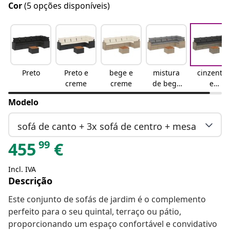
Cor
(5 opções disponíveis)
Preto
Preto e
bege e
mistura
cinzento
creme
creme
de bege
e
e
cinzento
Modelo
cinzento
escuro
sofá de canto + 3x sofá de centro + mesa
99
455
€
Incl. IVA
Descrição
Este conjunto de sofás de jardim é o complemento
perfeito para o seu quintal, terraço ou pátio,
proporcionando um espaço confortável e convidativo