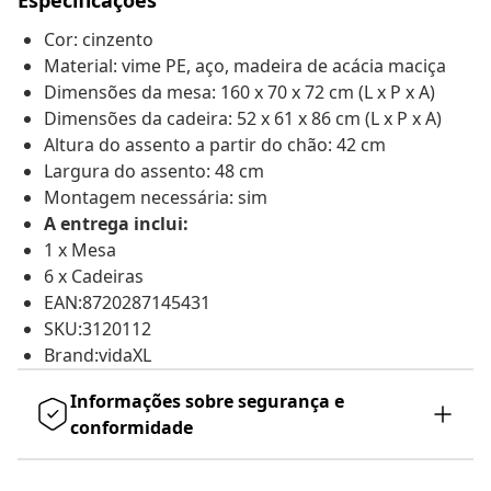
Especificações
Cor: cinzento
Material: vime PE, aço, madeira de acácia maciça
Dimensões da mesa: 160 x 70 x 72 cm (L x P x A)
Dimensões da cadeira: 52 x 61 x 86 cm (L x P x A)
Altura do assento a partir do chão: 42 cm
Largura do assento: 48 cm
Montagem necessária: sim
A entrega inclui:
1 x Mesa
6 x Cadeiras
EAN:8720287145431
SKU:3120112
Brand:vidaXL
Informações sobre segurança e
conformidade