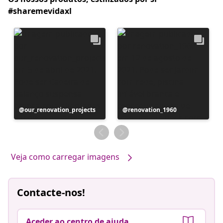
#sharemevidaxl
Postagem
our_renovation_projects
Postagem
renovation_1960
publicada
publicada
por
por
Veja como carregar imagens
Contacte-nos!
Aceder ao centro de ajuda