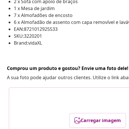
2 x Sofá com apoio de braços
1 x Mesa de jardim
7 x Almofadões de encosto
6 x Almofadão de assento com capa removível e lavá
EAN:8721012925533
SKU:3220201
Brand:vidaXL
Comprou um produto e gostou? Envie uma foto dele!
A sua foto pode ajudar outros clientes. Utilize o link ab
Carregar imagem