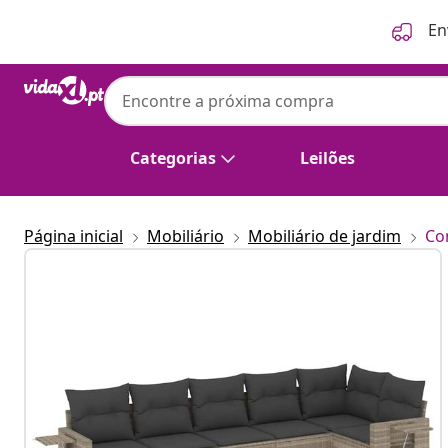
Anterior
Seguinte
En
Categorias
Leilões
Página inicial
Mobiliário
Mobiliário de jardim
Co