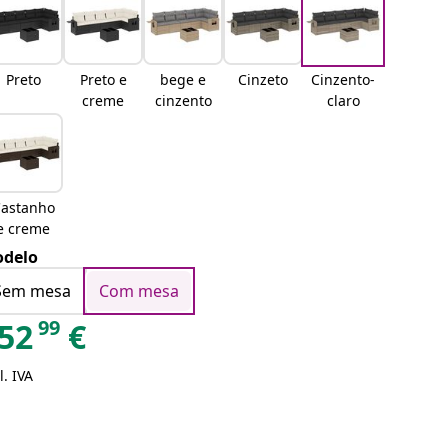
Preto
Preto e
bege e
Cinzeto
Cinzento-
creme
cinzento
claro
astanho
e creme
delo
Sem mesa
Com mesa
99
52
€
l. IVA