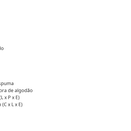
do
espuma
bra de algodão
 x P x E)
(C x L x E)