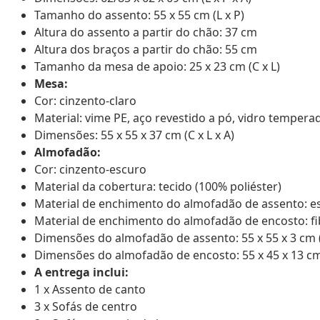
Tamanho do assento: 55 x 55 cm (L x P)
Altura do assento a partir do chão: 37 cm
Altura dos braços a partir do chão: 55 cm
Tamanho da mesa de apoio: 25 x 23 cm (C x L)
Mesa:
Cor: cinzento-claro
Material: vime PE, aço revestido a pó, vidro tempera
Dimensões: 55 x 55 x 37 cm (C x L x A)
Almofadão:
Cor: cinzento-escuro
Material da cobertura: tecido (100% poliéster)
Material de enchimento do almofadão de assento: 
Material de enchimento do almofadão de encosto: fi
Dimensões do almofadão de assento: 55 x 55 x 3 cm (L
Dimensões do almofadão de encosto: 55 x 45 x 13 cm 
A entrega inclui:
1 x Assento de canto
3 x Sofás de centro