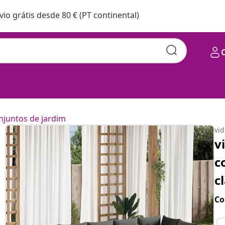
vio grátis desde 80 € (PT continental)
njuntos de jardim
vi
v
c
c
Co