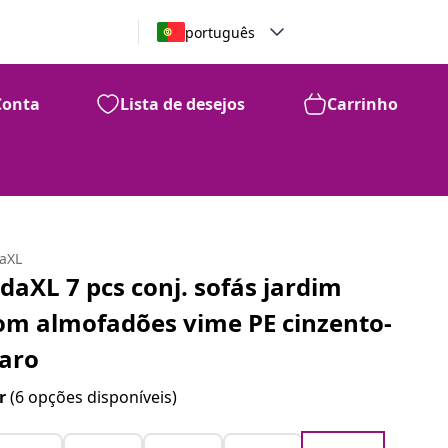
português
Conta
Lista de desejos
Carrinho
daXL
idaXL 7 pcs conj. sofás jardim
om almofadões vime PE cinzento-
laro
r
(6 opções disponíveis)