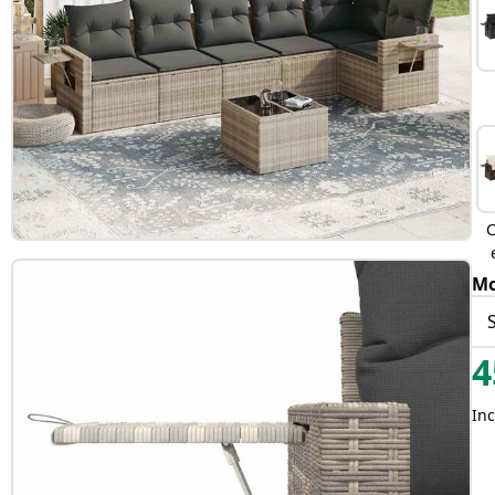
C
Mo
4
Inc