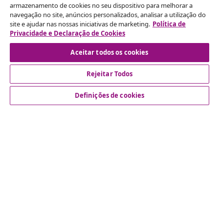
armazenamento de cookies no seu dispositivo para melhorar a
navegação no site, anúncios personalizados, analisar a utilização do
Rescindir o contrato
site e ajudar nas nossas iniciativas de marketing.
Política de
Envie um pedido de rescisão da sua encomenda.
Privacidade e Declaração de Cookies
Aceitar todos os cookies
Rescindir o contrato
Rejeitar Todos
Definições de cookies
Atendimento ao cliente
Empresas
vidaXL
Descubra mais