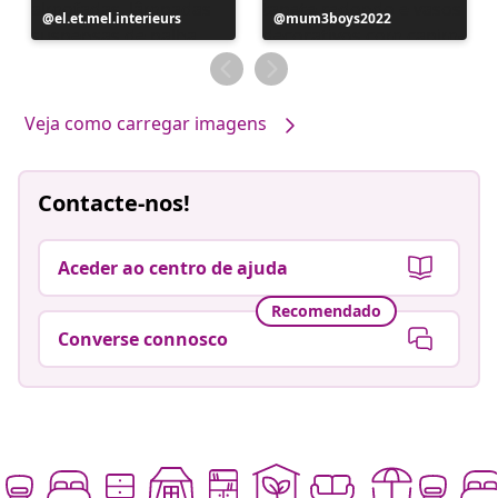
Postagem
el.et.mel.interieurs
Postagem
mum3boys2022
publicada
publicada
por
por
Veja como carregar imagens
Contacte-nos!
Aceder ao centro de ajuda
Recomendado
Converse connosco