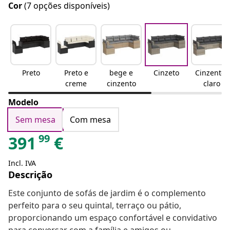
Cor
(7 opções disponíveis)
Preto
Preto e
bege e
Cinzeto
Cinzento-
creme
cinzento
claro
Modelo
Sem mesa
Com mesa
99
391
€
Incl. IVA
Descrição
Este conjunto de sofás de jardim é o complemento
perfeito para o seu quintal, terraço ou pátio,
proporcionando um espaço confortável e convidativo