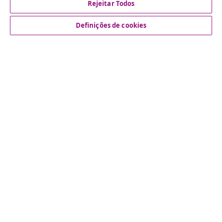
Rejeitar Todos
Definições de cookies
Atendimento ao cliente
Empresas
vidaXL
Descubra mais
© 2008-2026 vidaXL www.vidaxl.pt é um site da vidaXL
Marketplace International B.V.