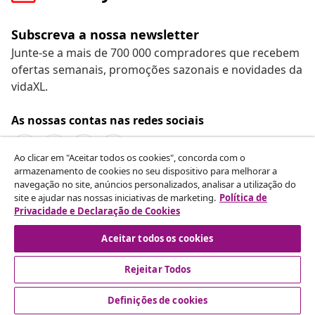
Subscreva a nossa newsletter
Junte-se a mais de 700 000 compradores que recebem
ofertas semanais, promoções sazonais e novidades da
vidaXL.
As nossas contas nas redes sociais
Ao clicar em "Aceitar todos os cookies", concorda com o
armazenamento de cookies no seu dispositivo para melhorar a
navegação no site, anúncios personalizados, analisar a utilização do
Rescindir o contrato
site e ajudar nas nossas iniciativas de marketing.
Política de
Envie um pedido de rescisão da sua encomenda.
Privacidade e Declaração de Cookies
Aceitar todos os cookies
Rescindir o contrato
Rejeitar Todos
Definições de cookies
Atendimento ao cliente