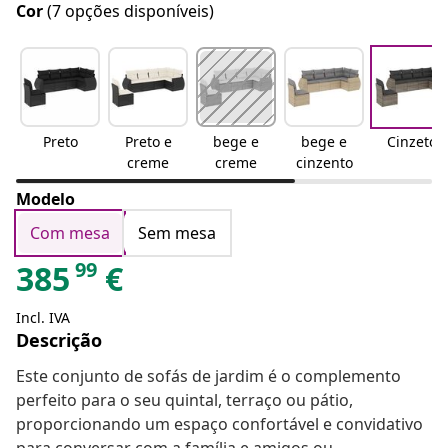
Cor
(7 opções disponíveis)
Preto
Preto e
bege e
bege e
Cinzeto
creme
creme
cinzento
Modelo
Com mesa
Sem mesa
99
385
€
Incl. IVA
Descrição
Este conjunto de sofás de jardim é o complemento
perfeito para o seu quintal, terraço ou pátio,
proporcionando um espaço confortável e convidativo