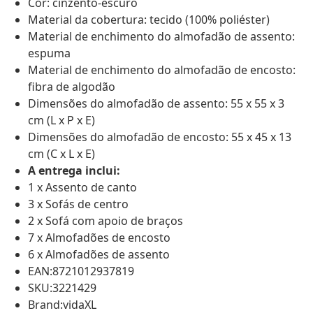
Cor: cinzento-escuro
Material da cobertura: tecido (100% poliéster)
Material de enchimento do almofadão de assento:
espuma
Material de enchimento do almofadão de encosto:
fibra de algodão
Dimensões do almofadão de assento: 55 x 55 x 3
cm (L x P x E)
Dimensões do almofadão de encosto: 55 x 45 x 13
cm (C x L x E)
A entrega inclui:
1 x Assento de canto
3 x Sofás de centro
2 x Sofá com apoio de braços
7 x Almofadões de encosto
6 x Almofadões de assento
EAN:8721012937819
SKU:3221429
Brand:vidaXL