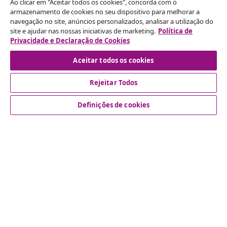
Ao clicar em "Aceitar todos os cookies", concorda com o
armazenamento de cookies no seu dispositivo para melhorar a
navegação no site, anúncios personalizados, analisar a utilização do
Rescindir o contrato
site e ajudar nas nossas iniciativas de marketing.
Política de
Envie um pedido de rescisão da sua encomenda.
Privacidade e Declaração de Cookies
Aceitar todos os cookies
Rescindir o contrato
Rejeitar Todos
Definições de cookies
Atendimento ao cliente
Empresas
vidaXL
Descubra mais