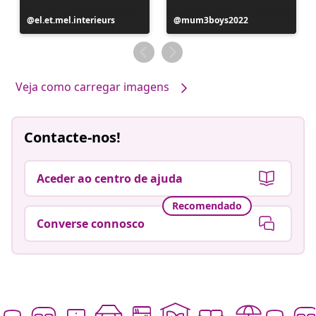
Postagem
el.et.mel.interieurs
Postagem
mum3boys2022
publicada
publicada
por
por
Veja como carregar imagens
Contacte-nos!
Aceder ao centro de ajuda
Recomendado
Converse connosco