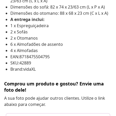
23/63 cm (C x L x A)
Dimensões do sofá: 82 x 74 x 23/63 cm (L x P x A)
Dimensões do otomano: 88 x 68 x 23 cm (C x L x A)
A entrega inclui:
1 x Espreguiçadeira
2 x Sofás
2 x Otomanos
6 x Almofadões de assento
4 x Almofadas
EAN:8718475504795
SKU:42889
Brand:vidaXL
Comprou um produto e gostou? Envie uma
foto dele!
A sua foto pode ajudar outros clientes. Utilize o link
abaixo para começar.