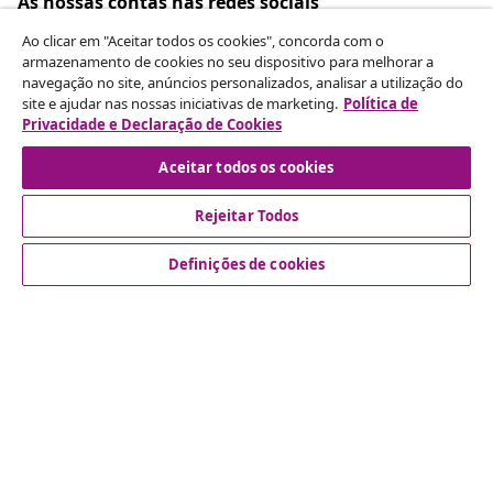
As nossas contas nas redes sociais
Ao clicar em "Aceitar todos os cookies", concorda com o
armazenamento de cookies no seu dispositivo para melhorar a
navegação no site, anúncios personalizados, analisar a utilização do
Rescindir o contrato
site e ajudar nas nossas iniciativas de marketing.
Política de
Privacidade e Declaração de Cookies
Envie um pedido de rescisão da sua encomenda.
Aceitar todos os cookies
Rescindir o contrato
Rejeitar Todos
Definições de cookies
Atendimento ao cliente
Empresas
vidaXL
Descubra mais