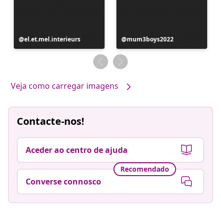
Postagem
el.et.mel.interieurs
Postagem
mum3boys2022
publicada
publicada
por
por
Veja como carregar imagens
Contacte-nos!
Aceder ao centro de ajuda
Recomendado
Converse connosco