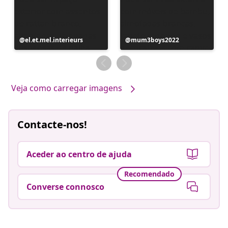
Postagem
el.et.mel.interieurs
Postagem
mum3boys2022
publicada
publicada
por
por
Veja como carregar imagens
Contacte-nos!
Aceder ao centro de ajuda
Recomendado
Converse connosco