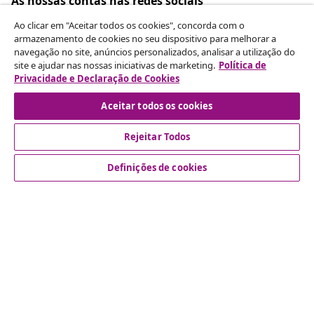
As nossas contas nas redes sociais
Ao clicar em "Aceitar todos os cookies", concorda com o
armazenamento de cookies no seu dispositivo para melhorar a
navegação no site, anúncios personalizados, analisar a utilização do
Rescindir o contrato
site e ajudar nas nossas iniciativas de marketing.
Política de
Privacidade e Declaração de Cookies
Envie um pedido de rescisão da sua encomenda.
Aceitar todos os cookies
Rescindir o contrato
Rejeitar Todos
Definições de cookies
Atendimento ao cliente
Empresas
vidaXL
Descubra mais