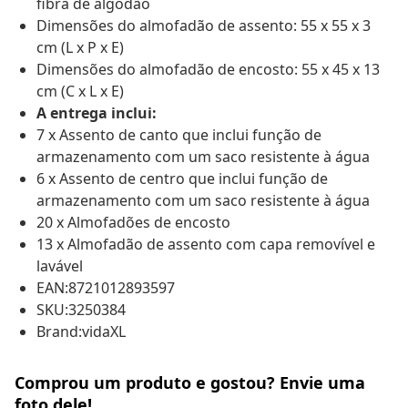
fibra de algodão
Dimensões do almofadão de assento: 55 x 55 x 3
cm (L x P x E)
Dimensões do almofadão de encosto: 55 x 45 x 13
cm (C x L x E)
A entrega inclui:
7 x Assento de canto que inclui função de
armazenamento com um saco resistente à água
6 x Assento de centro que inclui função de
armazenamento com um saco resistente à água
20 x Almofadões de encosto
13 x Almofadão de assento com capa removível e
lavável
EAN:8721012893597
SKU:3250384
Brand:vidaXL
Comprou um produto e gostou? Envie uma
foto dele!