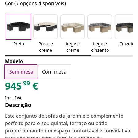
Cor
(7 opções disponíveis)
Preto
Preto e
bege e
bege e
Cinzeto
creme
creme
cinzento
Modelo
Sem mesa
Com mesa
99
945
€
Incl. IVA
Descrição
Este conjunto de sofás de jardim é o complemento
perfeito para o seu quintal, terraço ou pátio,
proporcionando um espaço confortável e convidativo