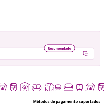
em
astradgard
da
Recomendado
Métodos de pagamento suportados