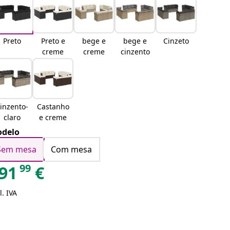
Preto
Preto e
bege e
bege e
Cinzeto
creme
creme
cinzento
inzento-
Castanho
claro
e creme
delo
Sem mesa
Com mesa
99
91
€
l. IVA