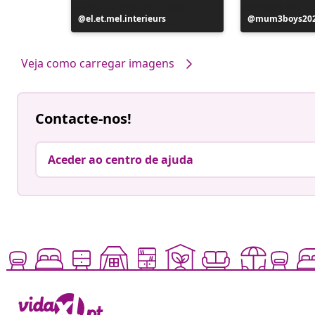
Postagem
el.et.mel.interieurs
Postagem
mum3boys20
publicada
publicada
por
por
Veja como carregar imagens
Contacte-nos!
Aceder ao centro de ajuda