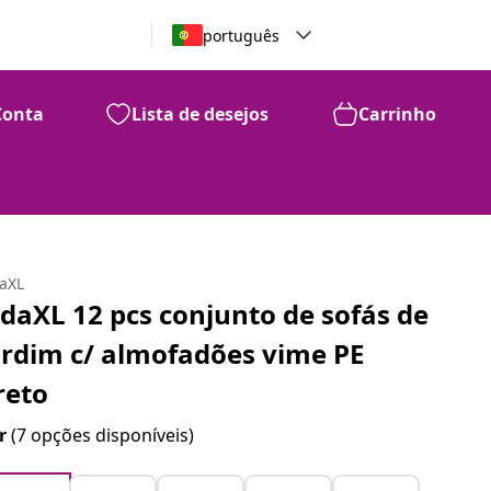
português
Conta
Lista de desejos
Carrinho
daXL
idaXL 12 pcs conjunto de sofás de
ardim c/ almofadões vime PE
reto
r
(7 opções disponíveis)