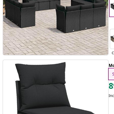
C
Mo
8
Inc