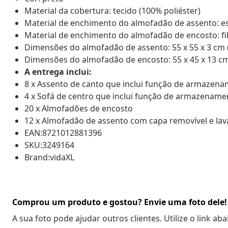
Material da cobertura: tecido (100% poliéster)
Material de enchimento do almofadão de assento: 
Material de enchimento do almofadão de encosto: fi
Dimensões do almofadão de assento: 55 x 55 x 3 cm (L
Dimensões do almofadão de encosto: 55 x 45 x 13 cm 
A entrega inclui:
8 x Assento de canto que inclui função de armazen
4 x Sofá de centro que inclui função de armazename
20 x Almofadões de encosto
12 x Almofadão de assento com capa removível e lav
EAN:8721012881396
SKU:3249164
Brand:vidaXL
Comprou um produto e gostou? Envie uma foto dele!
A sua foto pode ajudar outros clientes. Utilize o link ab