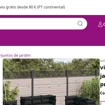
vio grátis desde 80 € (PT continental)
njuntos de jardim
vi
v
j
p
Co