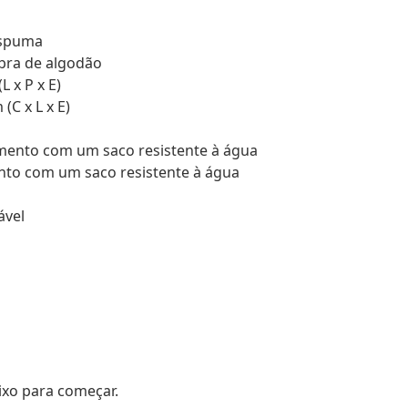
espuma
bra de algodão
 x P x E)
(C x L x E)
amento com um saco resistente à água
nto com um saco resistente à água
ável
aixo para começar.