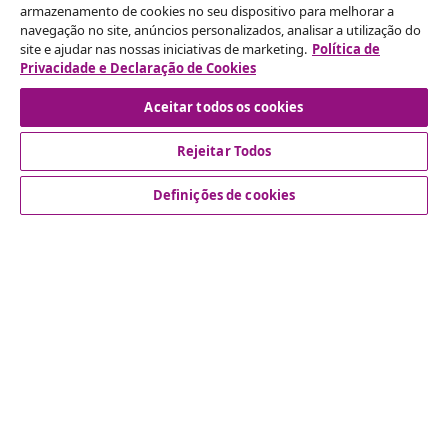
armazenamento de cookies no seu dispositivo para melhorar a
navegação no site, anúncios personalizados, analisar a utilização do
Rescindir o contrato
site e ajudar nas nossas iniciativas de marketing.
Política de
Envie um pedido de rescisão da sua encomenda.
Privacidade e Declaração de Cookies
Aceitar todos os cookies
Rescindir o contrato
Rejeitar Todos
Definições de cookies
Atendimento ao cliente
Empresas
vidaXL
Descubra mais