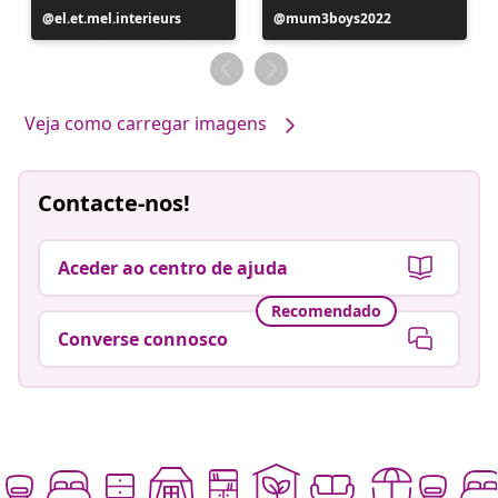
Postagem
el.et.mel.interieurs
Postagem
mum3boys2022
publicada
publicada
por
por
Veja como carregar imagens
Contacte-nos!
Aceder ao centro de ajuda
Recomendado
Converse connosco