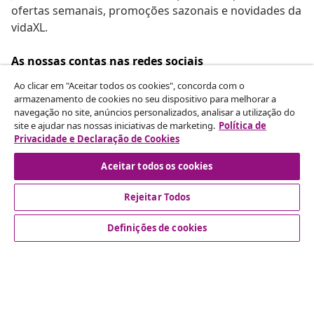
ofertas semanais, promoções sazonais e novidades da
vidaXL.
As nossas contas nas redes sociais
Ao clicar em "Aceitar todos os cookies", concorda com o
armazenamento de cookies no seu dispositivo para melhorar a
navegação no site, anúncios personalizados, analisar a utilização do
Rescindir o contrato
site e ajudar nas nossas iniciativas de marketing.
Política de
Privacidade e Declaração de Cookies
Envie um pedido de rescisão da sua encomenda.
Aceitar todos os cookies
Rescindir o contrato
Rejeitar Todos
Definições de cookies
Atendimento ao cliente
Empresas