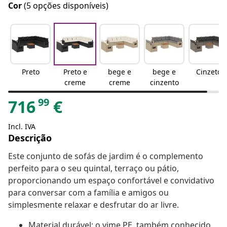
Cor
(5 opções disponíveis)
Preto
Preto e
bege e
bege e
Cinzeto
creme
creme
cinzento
99
716
€
Incl. IVA
Descrição
Este conjunto de sofás de jardim é o complemento
perfeito para o seu quintal, terraço ou pátio,
proporcionando um espaço confortável e convidativo
para conversar com a família e amigos ou
simplesmente relaxar e desfrutar do ar livre.
Material durável: o vime PE, também conhecido