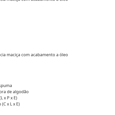
cácia maciça com acabamento a óleo
espuma
bra de algodão
 x P x E)
(C x L x E)