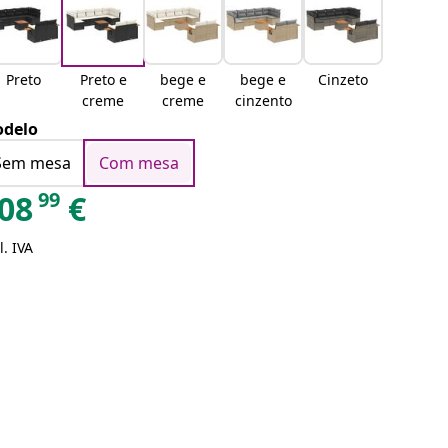
Preto
Preto e
bege e
bege e
Cinzeto
creme
creme
cinzento
delo
Sem mesa
Com mesa
99
08
€
l. IVA