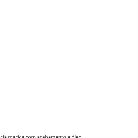
cácia maciça com acabamento a óleo