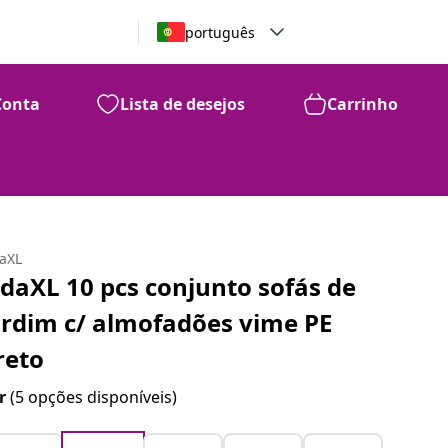
português
Conta
Lista de desejos
Carrinho
daXL
idaXL 10 pcs conjunto sofás de
ardim c/ almofadões vime PE
reto
r
(5 opções disponíveis)