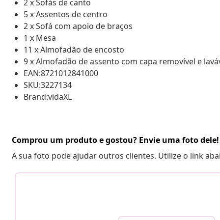
2 x Sofás de canto
5 x Assentos de centro
2 x Sofá com apoio de braços
1 x Mesa
11 x Almofadão de encosto
9 x Almofadão de assento com capa removível e lavá
EAN:8721012841000
SKU:3227134
Brand:vidaXL
Comprou um produto e gostou? Envie uma foto dele!
A sua foto pode ajudar outros clientes. Utilize o link ab