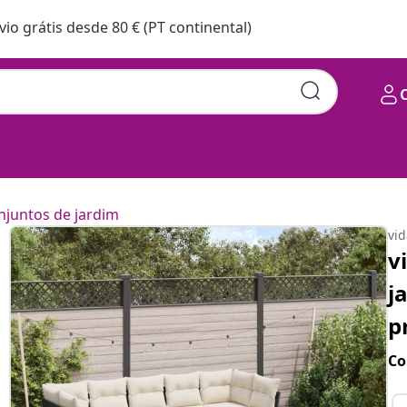
vio grátis desde 80 € (PT continental)
njuntos de jardim
vi
v
j
p
Co