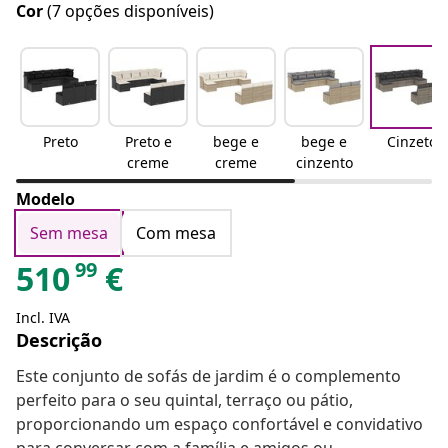
Cor
(7 opções disponíveis)
Preto
Preto e
bege e
bege e
Cinzeto
creme
creme
cinzento
Modelo
Sem mesa
Com mesa
99
510
€
Incl. IVA
Descrição
Este conjunto de sofás de jardim é o complemento
perfeito para o seu quintal, terraço ou pátio,
proporcionando um espaço confortável e convidativo