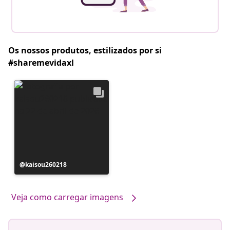
Os nossos produtos, estilizados por si
#sharemevidaxl
Postagem
kaisou260218
publicada
por
Veja como carregar imagens