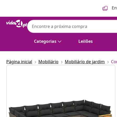
Anterior
Seguinte
En
Categorias
Leilões
Página inicial
Mobiliário
Mobiliário de jardim
Co