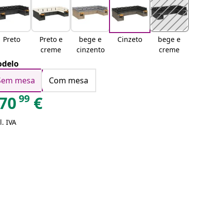
Preto
Preto e
bege e
Cinzeto
bege e
creme
cinzento
creme
delo
Sem mesa
Com mesa
99
70
€
l. IVA