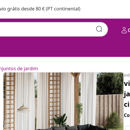
vio grátis desde 80 € (PT continental)
njuntos de jardim
vi
v
j
c
Co