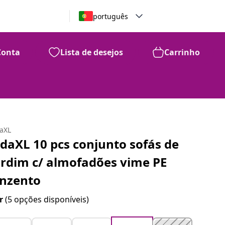
português
Conta
Lista de desejos
Carrinho
daXL
idaXL 10 pcs conjunto sofás de
ardim c/ almofadões vime PE
inzento
r
(5 opções disponíveis)