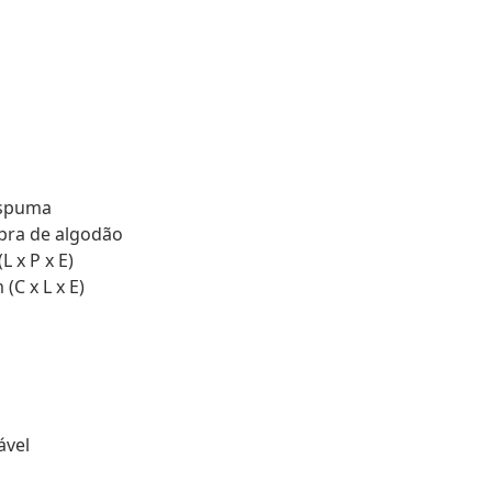
espuma
bra de algodão
 x P x E)
(C x L x E)
ável