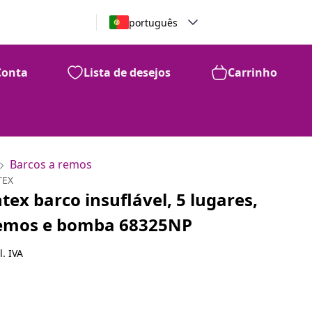
português
Conta
Lista de desejos
Carrinho
Barcos a remos
TEX
ntex barco insuflável, 5 lugares,
emos e bomba 68325NP
l. IVA