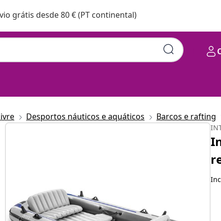
vio grátis desde 80 € (PT continental)
 e bomba 68325NP
livre
Desportos náuticos e aquáticos
Barcos e rafting
IN
I
r
Inc