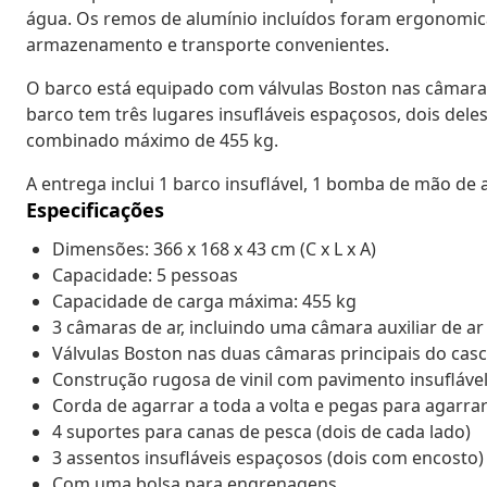
água. Os remos de alumínio incluídos foram ergonom
armazenamento e transporte convenientes.
O barco está equipado com válvulas Boston nas câmaras 
barco tem três lugares insufláveis ​​espaçosos, dois d
combinado máximo de 455 kg.
A entrega inclui 1 barco insuflável, 1 bomba de mão de a
Especificações
Dimensões: 366 x 168 x 43 cm (C x L x A)
Capacidade: 5 pessoas
Capacidade de carga máxima: 455 kg
3 câmaras de ar, incluindo uma câmara auxiliar de ar
Válvulas Boston nas duas câmaras principais do casc
Construção rugosa de vinil com pavimento insuflável
Corda de agarrar a toda a volta e pegas para agarra
4 suportes para canas de pesca (dois de cada lado)
3 assentos insufláveis ​​espaçosos (dois com encosto)
Com uma bolsa para engrenagens