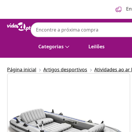
Anterior
Seguinte
En
INTEX
Intex barco insuflável, 5 lugares, remos
Categorias
Leilões
Página inicial
Artigos desportivos
Atividades ao ar 