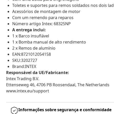
Toletes e suportes para remos soldados nos dois la
Acessórios de montagem de motor
Com um remendo para reparos
Número artigo Intex: 68325NP
A entrega inclui:
1 x Barco insuflável
1 x Bomba manual de alto rendimento
2 x Remos de alumínio
EAN:8721012054158
SKU:3202727
Brand:INTEX
Responsável da UE/Fabricante:
Intex Trading B.V.
Ettenseweg 46, 4706 PB Roosendaal, The Netherlands
www.intex.eu/support
Informações sobre segurança e conformidade