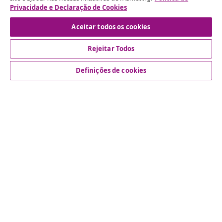
Envie um pedido de rescisão da sua encomenda.
Privacidade e Declaração de Cookies
Aceitar todos os cookies
Rescindir o contrato
Rejeitar Todos
Definições de cookies
Atendimento ao cliente
Empresas
vidaXL
Descubra mais