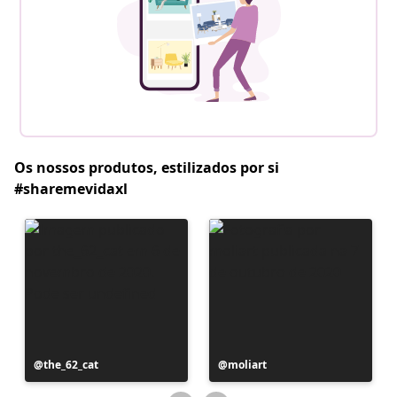
Os nossos produtos, estilizados por si
#sharemevidaxl
Postagem
the_62_cat
Postagem
moliart
publicada
publicada
por
por