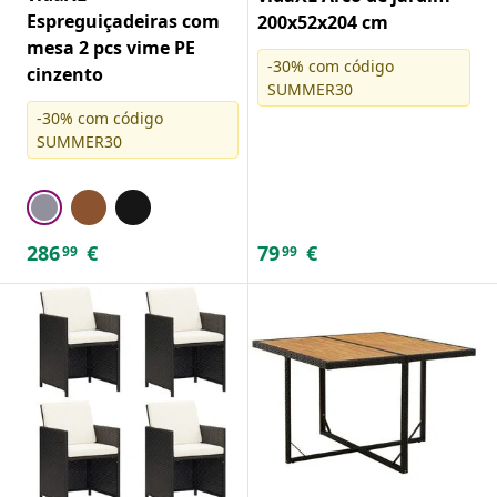
Espreguiçadeiras com
200x52x204 cm
mesa 2 pcs vime PE
-30% com código
cinzento
SUMMER30
-30% com código
SUMMER30
286
€
79
€
99
99