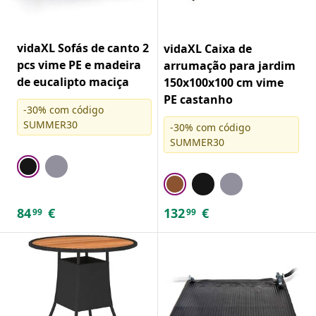
vidaXL Sofás de canto 2
vidaXL Caixa de
pcs vime PE e madeira
arrumação para jardim
de eucalipto maciça
150x100x100 cm vime
PE castanho
-30% com código
SUMMER30
-30% com código
SUMMER30
84
€
132
€
99
99