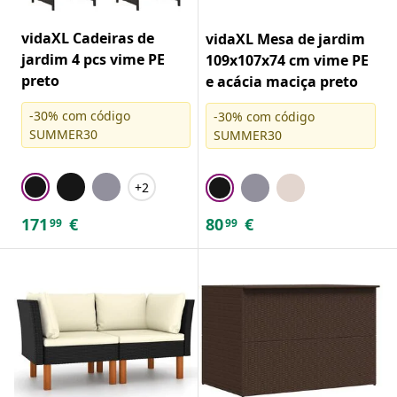
vidaXL Cadeiras de
vidaXL Mesa de jardim
jardim 4 pcs vime PE
109x107x74 cm vime PE
preto
e acácia maciça preto
-30% com código
-30% com código
SUMMER30
SUMMER30
+2
171
€
80
€
99
99