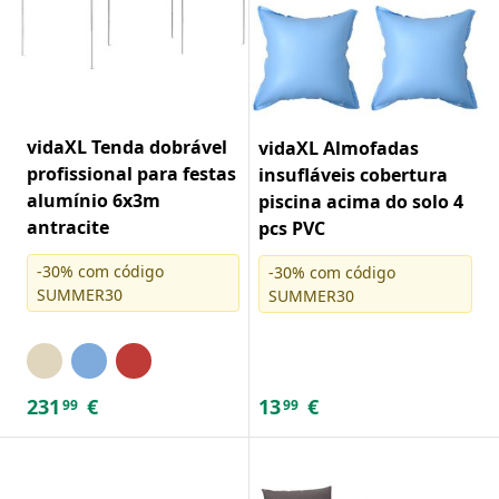
vidaXL Tenda dobrável
vidaXL Almofadas
profissional para festas
insufláveis cobertura
alumínio 6x3m
piscina acima do solo 4
antracite
pcs PVC
-30% com código
-30% com código
SUMMER30
SUMMER30
231
€
13
€
99
99