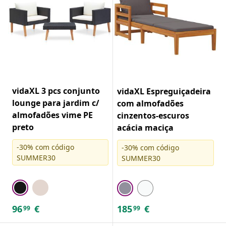
vidaXL 3 pcs conjunto
vidaXL Espreguiçadeira
lounge para jardim c/
com almofadões
almofadões vime PE
cinzentos-escuros
preto
acácia maciça
-30% com código
-30% com código
SUMMER30
SUMMER30
96
€
185
€
99
99