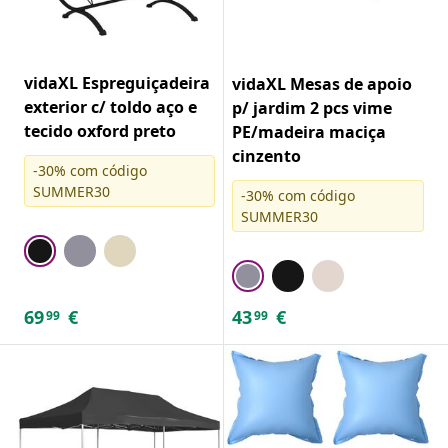
vidaXL Espreguiçadeira
vidaXL Mesas de apoio
exterior c/ toldo aço e
p/ jardim 2 pcs vime
tecido oxford preto
PE/madeira maciça
cinzento
-30% com código
SUMMER30
-30% com código
SUMMER30
69
€
43
€
99
99