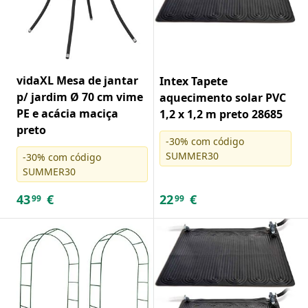
vidaXL Mesa de jantar
Intex Tapete
p/ jardim Ø 70 cm vime
aquecimento solar PVC
PE e acácia maciça
1,2 x 1,2 m preto 28685
preto
-30% com código
SUMMER30
-30% com código
SUMMER30
43
€
22
€
99
99