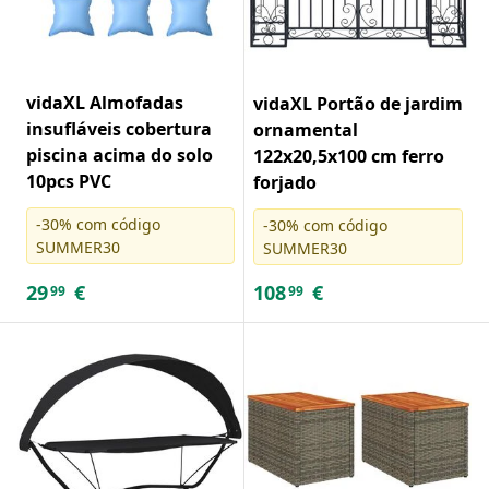
vidaXL Almofadas
vidaXL Portão de jardim
insufláveis cobertura
ornamental
piscina acima do solo
122x20,5x100 cm ferro
10pcs PVC
forjado
-30% com código
-30% com código
SUMMER30
SUMMER30
29
€
108
€
99
99