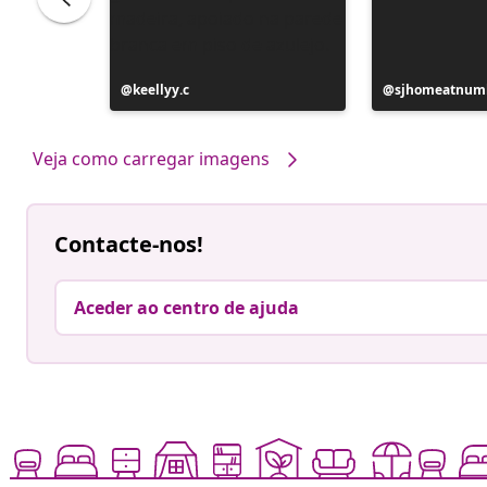
Postagem
keellyy.c
Postagem
sjhomeatnum
publicada
publicada
por
por
Veja como carregar imagens
Contacte-nos!
Aceder ao centro de ajuda