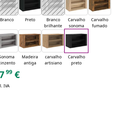
Branco
Preto
Branco
Carvalho
Carvalho
brilhante
sonoma
fumado
Sonoma
Madeira
carvalho
Carvalho
cinzento
antiga
artisiano
preto
99
7
€
l. IVA