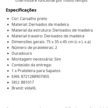
charmosa e funcional por muito tempo.
Especificações
Cor: Carvalho preto
Material: Derivados de madeira
Material da estrutura: Derivados de madeira
Material traseiro: Derivados de madeira
Dimensões gerais: 75 x 35 x 45 cm (c x L x a)
Número de prateleiras: 2
Duradouro
Montagem necessária: Sim
Conteúdo da entrega:
1 x Prateleira para Sapatos
EAN: 8721288907455
SKU: 881017
Brand: vidaXL