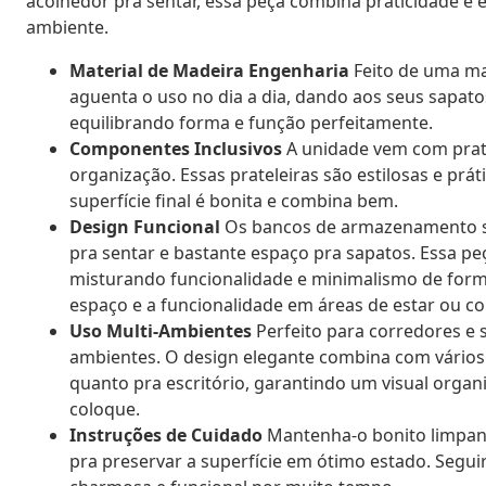
acolhedor pra sentar, essa peça combina praticidade e e
ambiente.
Material de Madeira Engenharia
Feito de uma mad
aguenta o uso no dia a dia, dando aos seus sapat
equilibrando forma e função perfeitamente.
Componentes Inclusivos
A unidade vem com prate
organização. Essas prateleiras são estilosas e prá
superfície final é bonita e combina bem.
Design Funcional
Os bancos de armazenamento sã
pra sentar e bastante espaço pra sapatos. Essa pe
misturando funcionalidade e minimalismo de for
espaço e a funcionalidade em áreas de estar ou co
Uso Multi-Ambientes
Perfeito para corredores e s
ambientes. O design elegante combina com vários e
quanto pra escritório, garantindo um visual orga
coloque.
Instruções de Cuidado
Mantenha-o bonito limpand
pra preservar a superfície em ótimo estado. Segui