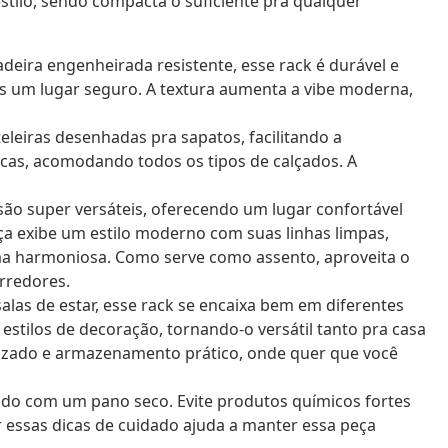
stilo, sendo compacta o suficiente pra qualquer
eira engenheirada resistente, esse rack é durável e
os um lugar seguro. A textura aumenta a vibe moderna,
leiras desenhadas pra sapatos, facilitando a
ticas, acomodando todos os tipos de calçados. A
o super versáteis, oferecendo um lugar confortável
ça exibe um estilo moderno com suas linhas limpas,
ma harmoniosa. Como serve como assento, aproveita o
rredores.
alas de estar, esse rack se encaixa bem em diferentes
stilos de decoração, tornando-o versátil tanto pra casa
nizado e armazenamento prático, onde quer que você
o com um pano seco. Evite produtos químicos fortes
r essas dicas de cuidado ajuda a manter essa peça