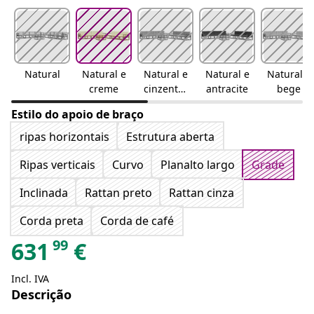
Natural
Natural e
Natural e
Natural e
Natural e
creme
cinzento-
antracite
bege
claro
Estilo do apoio de braço
ripas horizontais
Estrutura aberta
Ripas verticais
Curvo
Planalto largo
Grade
Inclinada
Rattan preto
Rattan cinza
Corda preta
Corda de café
99
631
€
Incl. IVA
Descrição