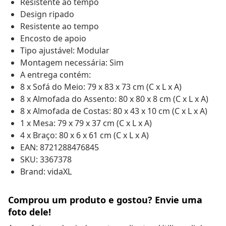
Resistente ao tempo
Design ripado
Resistente ao tempo
Encosto de apoio
Tipo ajustável: Modular
Montagem necessária: Sim
A entrega contém:
8 x Sofá do Meio: 79 x 83 x 73 cm (C x L x A)
8 x Almofada do Assento: 80 x 80 x 8 cm (C x L x A)
8 x Almofada de Costas: 80 x 43 x 10 cm (C x L x A)
1 x Mesa: 79 x 79 x 37 cm (C x L x A)
4 x Braço: 80 x 6 x 61 cm (C x L x A)
EAN: 8721288476845
SKU: 3367378
Brand: vidaXL
Comprou um produto e gostou? Envie uma
foto dele!