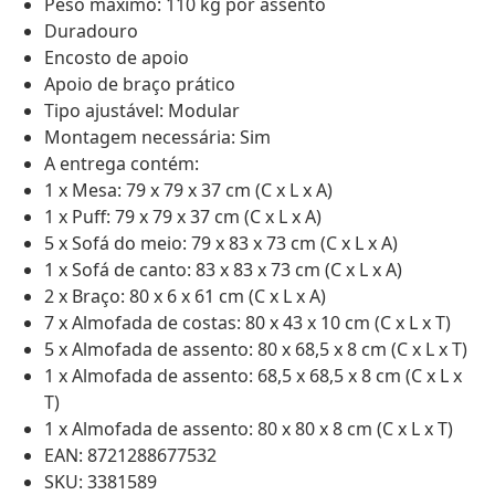
Peso máximo: 110 kg por assento
Duradouro
Encosto de apoio
Apoio de braço prático
Tipo ajustável: Modular
Montagem necessária: Sim
A entrega contém:
1 x Mesa: 79 x 79 x 37 cm (C x L x A)
1 x Puff: 79 x 79 x 37 cm (C x L x A)
5 x Sofá do meio: 79 x 83 x 73 cm (C x L x A)
1 x Sofá de canto: 83 x 83 x 73 cm (C x L x A)
2 x Braço: 80 x 6 x 61 cm (C x L x A)
7 x Almofada de costas: 80 x 43 x 10 cm (C x L x T)
5 x Almofada de assento: 80 x 68,5 x 8 cm (C x L x T)
1 x Almofada de assento: 68,5 x 68,5 x 8 cm (C x L x
T)
1 x Almofada de assento: 80 x 80 x 8 cm (C x L x T)
EAN: 8721288677532
SKU: 3381589