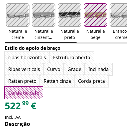
Natural e
Natural e
Natural e
Natural e
Branco e
creme
cinzento-
preto
bege
creme
claro
Estilo do apoio de braço
ripas horizontais
Estrutura aberta
Ripas verticais
Curvo
Grade
Inclinada
Rattan preto
Rattan cinza
Corda preta
Corda de café
99
522
€
Incl. IVA
Descrição