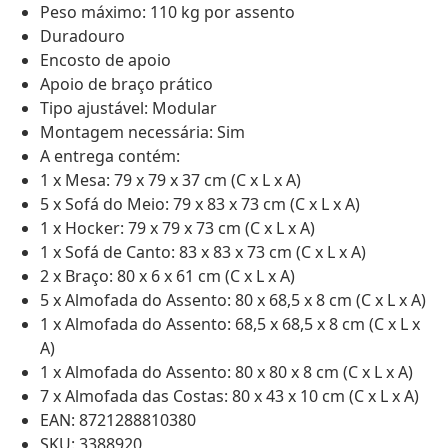
Peso máximo: 110 kg por assento
Duradouro
Encosto de apoio
Apoio de braço prático
Tipo ajustável: Modular
Montagem necessária: Sim
A entrega contém:
1 x Mesa: 79 x 79 x 37 cm (C x L x A)
5 x Sofá do Meio: 79 x 83 x 73 cm (C x L x A)
1 x Hocker: 79 x 79 x 73 cm (C x L x A)
1 x Sofá de Canto: 83 x 83 x 73 cm (C x L x A)
2 x Braço: 80 x 6 x 61 cm (C x L x A)
5 x Almofada do Assento: 80 x 68,5 x 8 cm (C x L x A)
1 x Almofada do Assento: 68,5 x 68,5 x 8 cm (C x L x
A)
1 x Almofada do Assento: 80 x 80 x 8 cm (C x L x A)
7 x Almofada das Costas: 80 x 43 x 10 cm (C x L x A)
EAN: 8721288810380
SKU: 3388920