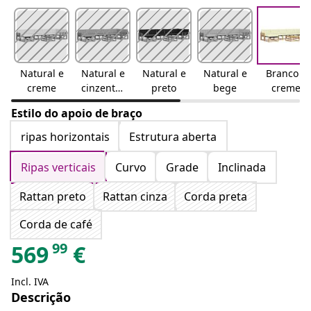
Natural e
Natural e
Natural e
Natural e
Branco e
creme
cinzento-
preto
bege
creme
claro
Estilo do apoio de braço
ripas horizontais
Estrutura aberta
Ripas verticais
Curvo
Grade
Inclinada
Rattan preto
Rattan cinza
Corda preta
Corda de café
99
569
€
Incl. IVA
Descrição