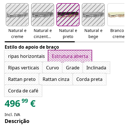
Natural e
Natural e
Natural e
Natural e
Branco e
creme
cinzento-
preto
bege
creme
claro
Estilo do apoio de braço
ripas horizontais
Estrutura aberta
Ripas verticais
Curvo
Grade
Inclinada
Rattan preto
Rattan cinza
Corda preta
Corda de café
99
496
€
Incl. IVA
Descrição