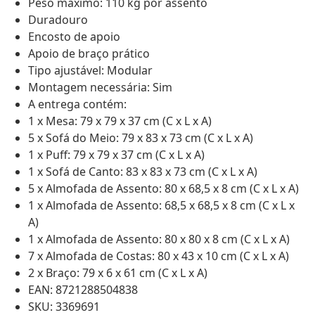
Peso máximo: 110 kg por assento
Duradouro
Encosto de apoio
Apoio de braço prático
Tipo ajustável: Modular
Montagem necessária: Sim
A entrega contém:
1 x Mesa: 79 x 79 x 37 cm (C x L x A)
5 x Sofá do Meio: 79 x 83 x 73 cm (C x L x A)
1 x Puff: 79 x 79 x 37 cm (C x L x A)
1 x Sofá de Canto: 83 x 83 x 73 cm (C x L x A)
5 x Almofada de Assento: 80 x 68,5 x 8 cm (C x L x A)
1 x Almofada de Assento: 68,5 x 68,5 x 8 cm (C x L x
A)
1 x Almofada de Assento: 80 x 80 x 8 cm (C x L x A)
7 x Almofada de Costas: 80 x 43 x 10 cm (C x L x A)
2 x Braço: 79 x 6 x 61 cm (C x L x A)
EAN: 8721288504838
SKU: 3369691