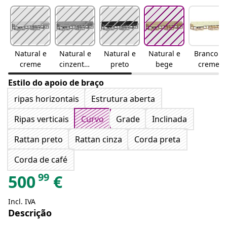
Natural e
Natural e
Natural e
Natural e
Branco e
creme
cinzento-
preto
bege
creme
claro
Estilo do apoio de braço
ripas horizontais
Estrutura aberta
Ripas verticais
Curvo
Grade
Inclinada
Rattan preto
Rattan cinza
Corda preta
Corda de café
99
500
€
Incl. IVA
Descrição