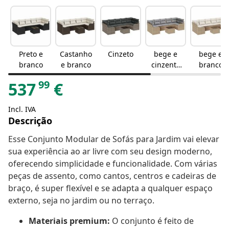
Preto e
Castanho
Cinzeto
bege e
bege e
branco
e branco
cinzento
branco
claro
99
537
€
Incl. IVA
Descrição
Esse Conjunto Modular de Sofás para Jardim vai elevar
sua experiência ao ar livre com seu design moderno,
oferecendo simplicidade e funcionalidade. Com várias
peças de assento, como cantos, centros e cadeiras de
braço, é super flexível e se adapta a qualquer espaço
externo, seja no jardim ou no terraço.
Materiais premium:
O conjunto é feito de