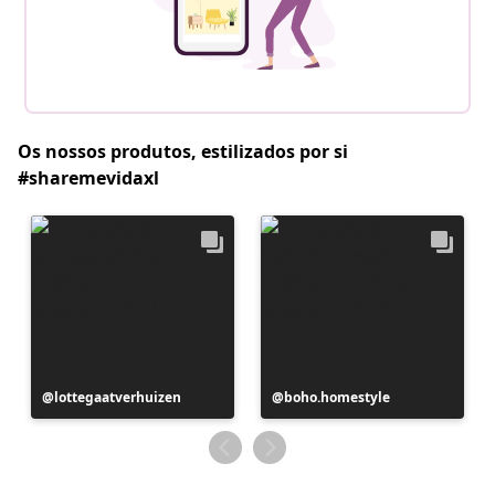
Os nossos produtos, estilizados por si
#sharemevidaxl
Postagem
lottegaatverhuizen
Postagem
boho.homestyle
publicada
publicada
por
por