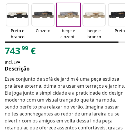
Preto e
Cinzeto
bege e
bege e
Preto
branco
cinzento
branco
claro
99
743
€
Incl. IVA
Descrição
Esse conjunto de sofá de jardim é uma peça estilosa
pra área externa, ótima pra usar em terraços e jardins.
Ele joga junto a simplicidade e a praticidade do design
moderno com um visual trançado que tá na moda,
sendo perfeito pra relaxar no verão. Imagina passar
noites aconchegantes ao redor de uma lareira ou se
divertir com os amigos em volta dessa linda peça
retangular, que oferece assentos confortáveis, graças