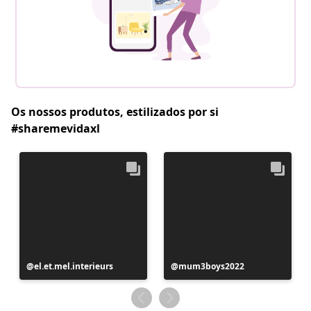
Os nossos produtos, estilizados por si
#sharemevidaxl
Postagem
el.et.mel.interieurs
Postagem
mum3boys2022
publicada
publicada
por
por