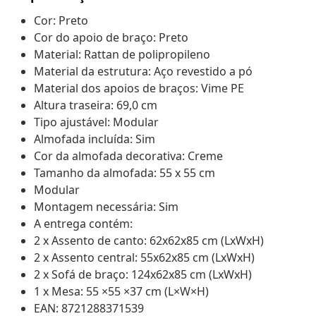
Cor: Preto
Cor do apoio de braço: Preto
Material: Rattan de polipropileno
Material da estrutura: Aço revestido a pó
Material dos apoios de braços: Vime PE
Altura traseira: 69,0 cm
Tipo ajustável: Modular
Almofada incluída: Sim
Cor da almofada decorativa: Creme
Tamanho da almofada: 55 x 55 cm
Modular
Montagem necessária: Sim
A entrega contém:
2 x Assento de canto: 62x62x85 cm (LxWxH)
2 x Assento central: 55x62x85 cm (LxWxH)
2 x Sofá de braço: 124x62x85 cm (LxWxH)
1 x Mesa: 55 ×55 ×37 cm (L×W×H)
EAN: 8721288371539