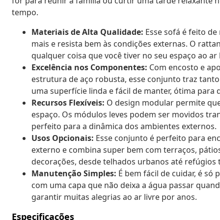
for para reunir a família ou curtir uma tarde relaxante 
tempo.
Materiais de Alta Qualidade:
Esse sofá é feito de
mais e resista bem às condições externas. O ratt
qualquer coisa que você tiver no seu espaço ao ar l
Excelência nos Componentes:
Com encosto e apoi
estrutura de aço robusta, esse conjunto traz tant
uma superfície linda e fácil de manter, ótima para
Recursos Flexíveis:
O design modular permite que
espaço. Os módulos leves podem ser movidos tranq
perfeito para a dinâmica dos ambientes externos.
Usos Opcionais:
Esse conjunto é perfeito para en
externo e combina super bem com terraços, pátios
decorações, desde telhados urbanos até refúgios 
Manutenção Simples:
É bem fácil de cuidar, é só
com uma capa que não deixa a água passar quando 
garantir muitas alegrias ao ar livre por anos.
Especificações