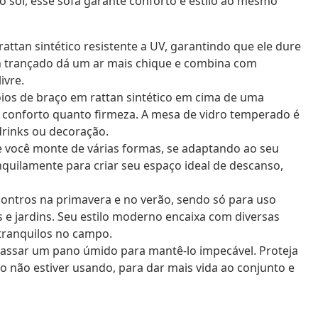
no sol, esse sofá garante conforto e estilo ao mesmo
 rattan sintético resistente a UV, garantindo que ele dure
an trançado dá um ar mais chique e combina com
ivre.
os de braço em rattan sintético em cima de uma
o conforto quanto firmeza. A mesa de vidro temperado é
 drinks ou decoração.
 você monte de várias formas, se adaptando ao seu
uilamente para criar seu espaço ideal de descanso,
contros na primavera e no verão, sendo só para uso
 e jardins. Seu estilo moderno encaixa com diversas
tranquilos no campo.
 passar um pano úmido para mantê-lo impecável. Proteja
não estiver usando, para dar mais vida ao conjunto e