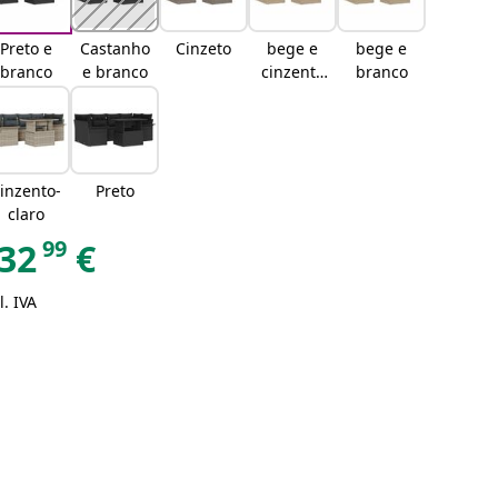
Preto e
Castanho
Cinzeto
bege e
bege e
branco
e branco
cinzento
branco
claro
inzento-
Preto
claro
99
32
€
l. IVA