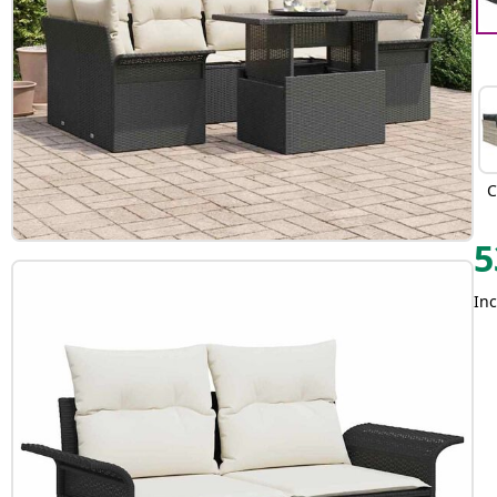
C
5
Inc