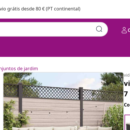
vio grátis desde 80 € (PT continental)
njuntos de jardim
vi
v
7
Co