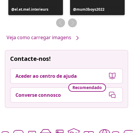
Postagem
el.et.mel.interieurs
Postagem
mum3boys2022
publicada
publicada
por
por
Veja como carregar imagens
Contacte-nos!
Aceder ao centro de ajuda
Recomendado
Converse connosco