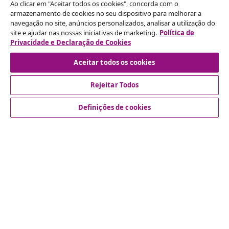
Ao clicar em "Aceitar todos os cookies", concorda com o
armazenamento de cookies no seu dispositivo para melhorar a
navegação no site, anúncios personalizados, analisar a utilização do
Rescindir o contrato
site e ajudar nas nossas iniciativas de marketing.
Política de
Envie um pedido de rescisão da sua encomenda.
Privacidade e Declaração de Cookies
Aceitar todos os cookies
Rescindir o contrato
Rejeitar Todos
Definições de cookies
Atendimento ao cliente
Empresas
vidaXL
Descubra mais