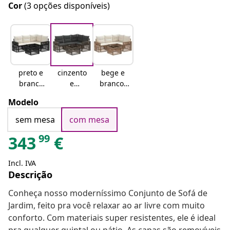
Cor
(3 opções disponíveis)
preto e
cinzento
bege e
branco
e
branco-
nata
cinzento
nata
Modelo
escuro
sem mesa
com mesa
99
343
€
Incl. IVA
Descrição
Conheça nosso moderníssimo Conjunto de Sofá de
Jardim, feito pra você relaxar ao ar livre com muito
conforto. Com materiais super resistentes, ele é ideal