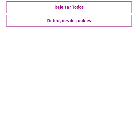
Rejeitar Todos
Definições de cookies
Atendimento ao cliente
Empresas
vidaXL
Descubra mais
© 2008-2026 vidaXL www.vidaxl.pt é um site da vidaXL
Marketplace International B.V.