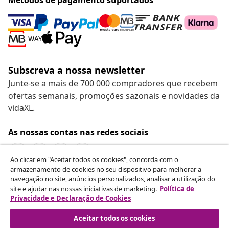
Subscreva a nossa newsletter
Junte-se a mais de 700 000 compradores que recebem
ofertas semanais, promoções sazonais e novidades da
vidaXL.
As nossas contas nas redes sociais
Ao clicar em "Aceitar todos os cookies", concorda com o
armazenamento de cookies no seu dispositivo para melhorar a
navegação no site, anúncios personalizados, analisar a utilização do
Rescindir o contrato
site e ajudar nas nossas iniciativas de marketing.
Política de
Envie um pedido de rescisão da sua encomenda.
Privacidade e Declaração de Cookies
Aceitar todos os cookies
Rescindir o contrato