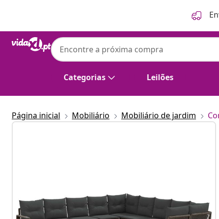
Anterior
Seguinte
En
Categorias
Leilões
Página inicial
Mobiliário
Mobiliário de jardim
Co