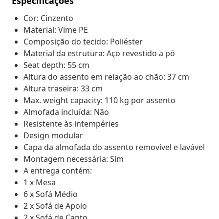
Especificações
Cor: Cinzento
Material: Vime PE
Composição do tecido: Poliéster
Material da estrutura: Aço revestido a pó
Seat depth: 55 cm
Altura do assento em relação ao chão: 37 cm
Altura traseira: 33 cm
Max. weight capacity: 110 kg por assento
Almofada incluída: Não
Resistente às intempéries
Design modular
Capa da almofada do assento removível e lavável
Montagem necessária: Sim
A entrega contém:
1 x Mesa
6 x Sofá Médio
2 x Sofá de Apoio
2 x Sofá de Canto