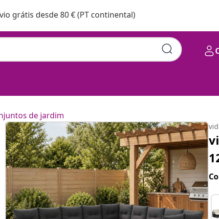
vio grátis desde 80 € (PT continental)
njuntos de jardim
vi
v
1
Co