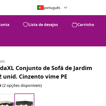
português
Conta
Lista de desejos
Carrinho
daXL
idaXL Conjunto de Sofá de Jardim
2 unid. Cinzento vime PE
r
(2 opções disponíveis)