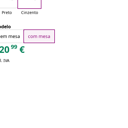
Preto
Cinzento
delo
sem mesa
com mesa
99
20
€
l. IVA