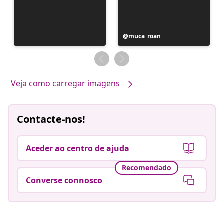
Postagem
muca_roan
publicada
por
Veja como carregar imagens
Contacte-nos!
Aceder ao centro de ajuda
Recomendado
Converse connosco