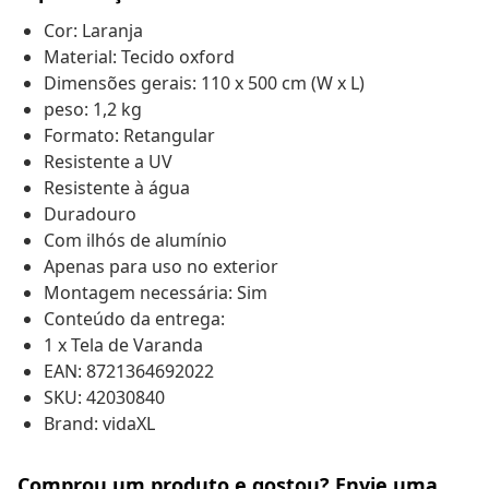
Cor: Laranja
Material: Tecido oxford
Dimensões gerais: 110 x 500 cm (W x L)
peso: 1,2 kg
Formato: Retangular
Resistente a UV
Resistente à água
Duradouro
Com ilhós de alumínio
Apenas para uso no exterior
Montagem necessária: Sim
Conteúdo da entrega:
1 x Tela de Varanda
EAN: 8721364692022
SKU: 42030840
Brand: vidaXL
Comprou um produto e gostou? Envie uma