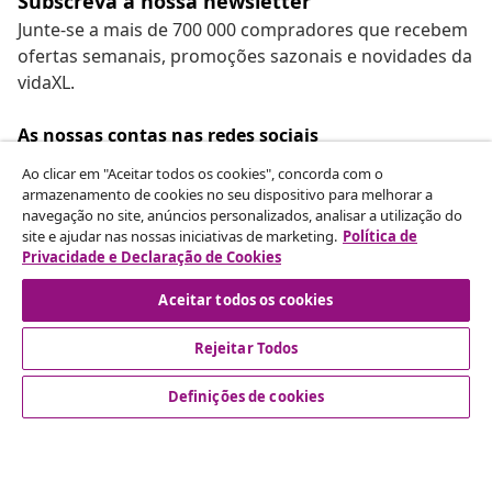
Subscreva a nossa newsletter
Junte-se a mais de 700 000 compradores que recebem
ofertas semanais, promoções sazonais e novidades da
vidaXL.
As nossas contas nas redes sociais
Ao clicar em "Aceitar todos os cookies", concorda com o
armazenamento de cookies no seu dispositivo para melhorar a
navegação no site, anúncios personalizados, analisar a utilização do
Rescindir o contrato
site e ajudar nas nossas iniciativas de marketing.
Política de
Privacidade e Declaração de Cookies
Envie um pedido de rescisão da sua encomenda.
Aceitar todos os cookies
Rescindir o contrato
Rejeitar Todos
Definições de cookies
Atendimento ao cliente
Empresas