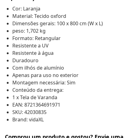
Cor: Laranja
Material: Tecido oxford
Dimensões gerais: 100 x 800 cm (W x L)
peso: 1,702 kg
Formato: Retangular
Resistente a UV
Resistente à água
Duradouro
Com ilhós de alumínio
Apenas para uso no exterior
Montagem necessária: Sim
Conteúdo da entrega:
1 x Tela de Varanda
EAN: 8721364691971
SKU: 42030835
Brand: vidaXL
Comprou um produto e gostou? Envie uma