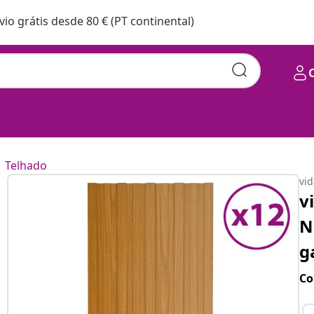
vio grátis desde 80 € (PT continental)
Telhado
vi
v
N
g
Co