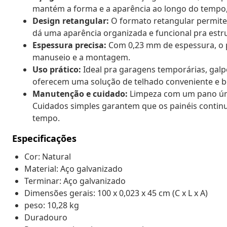
mantém a forma e a aparência ao longo do temp
Design retangular:
O formato retangular permite a
dá uma aparência organizada e funcional pra estr
Espessura precisa:
Com 0,23 mm de espessura, o pa
manuseio e a montagem.
Uso prático:
Ideal pra garagens temporárias, galp
oferecem uma solução de telhado conveniente e b
Manutenção e cuidado:
Limpeza com um pano úmid
Cuidados simples garantem que os painéis contin
tempo.
Especificações
Cor: Natural
Material: Aço galvanizado
Terminar: Aço galvanizado
Dimensões gerais: 100 x 0,023 x 45 cm (C x L x A)
peso: 10,28 kg
Duradouro