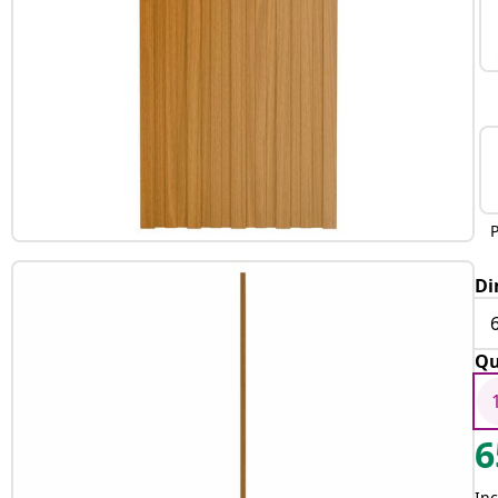
Di
Qu
6
Inc