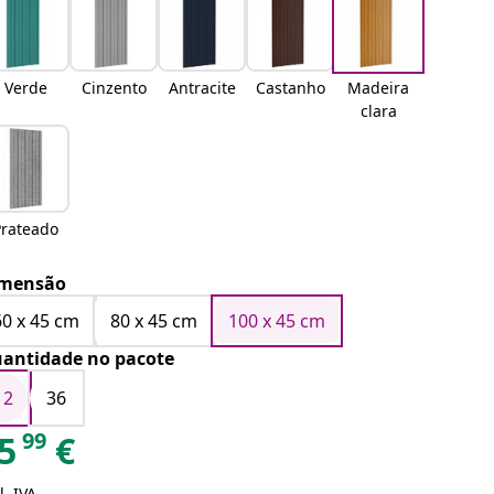
Verde
Cinzento
Antracite
Castanho
Madeira
clara
Prateado
mensão
60 x 45 cm
80 x 45 cm
100 x 45 cm
antidade no pacote
12
36
99
5
€
l. IVA