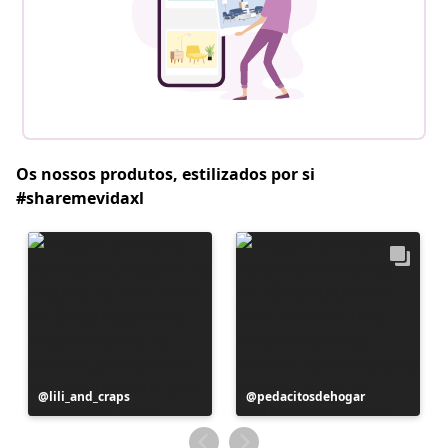
Os nossos produtos, estilizados por si
#sharemevidaxl
Postagem
lili_and_craps
Postagem
pedacitosdehogar
publicada
publicada
por
por